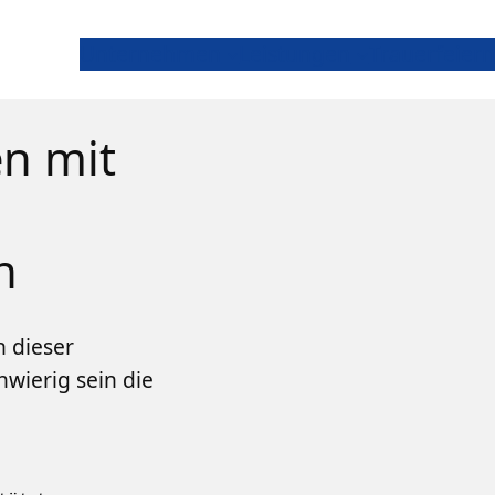
Unternehmen
Leistungen
Trauerfeiern
n mit
n
n dieser
wierig sein die