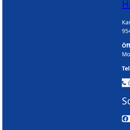
H
Ka
95
Öf
Mo
Te
S