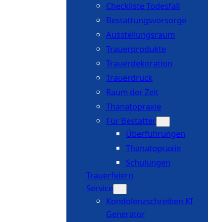
Checkliste Todesfall
Bestattungsvorsorge
Ausstellungsraum
Trauerprodukte
Trauerdekoration
Trauerdruck
Raum der Zeit
Thanatopraxie
Für Bestatter
Überführungen
Thanatopraxie
Schulungen
Trauerfeiern
Service
Kondolenzschreiben KI
Generator