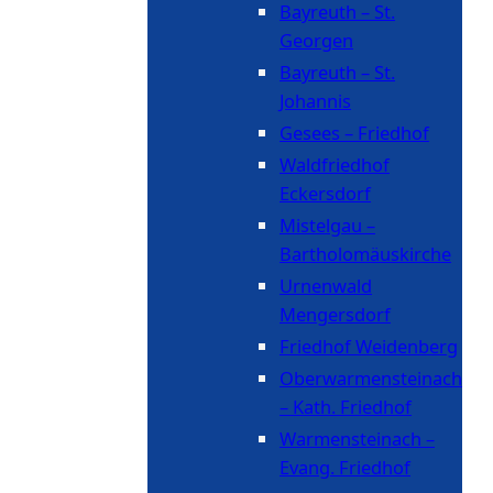
Bayreuth – St.
Georgen
Bayreuth – St.
Johannis
Gesees – Friedhof
Waldfriedhof
Eckersdorf
Mistelgau –
Bartholomäuskirche
Urnenwald
Mengersdorf
Friedhof Weidenberg
Oberwarmensteinach
– Kath. Friedhof
Warmensteinach –
Evang. Friedhof