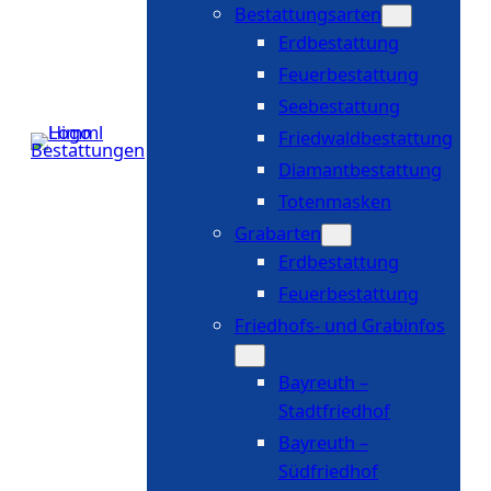
Bestattungsarten
Erdbestattung
Feuerbestattung
Seebestattung
Friedwaldbestattung
Diamantbestattung
Totenmasken
Grabarten
Erdbestattung
Feuerbestattung
Friedhofs- und Grabinfos
Bayreuth –
Stadtfriedhof
Bayreuth –
Südfriedhof