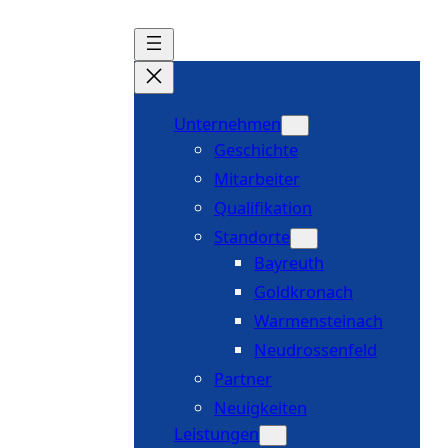
Zum Inhalt springen
Unternehmen
Geschichte
Mitarbeiter
Qualifikation
Standorte
Bayreuth
Goldkronach
Warmensteinach
Neudrossenfeld
Partner
Neuigkeiten
Leistungen